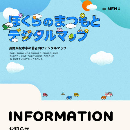
MENU
長野県松本市の若者向けデジタルマップ
BOKURANO MATSUMOTO DIGITALMAP.
DIGITAL MAP FOR YOUNG PEOPLE
IN MATSUMOTO NAGANO.
INFORMATION
LET'S GO OUT TO MATSUMOTO!!
LET'S GO OUT TO MATSUMOTO!!
LET'S GO OUT TO MATSUMOTO!!
LET'S GO OUT TO M
お知らせ